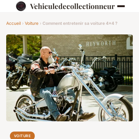
Vehiculedecollectionneur
Accueil
›
Voiture
›
Comment entretenir sa voiture 4×4 ?
VOITURE